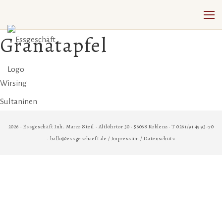
Granatapfel
Beitrags-
Wirsing
Sultaninen
Navigation
2026 · Essgeschäft Inh. Marco Steil · Altlöhrtor 30 · 56068 Koblenz · T 0261/91 49 93-70
· hallo@essgeschaeft.de /
Impressum
/
Datenschutz